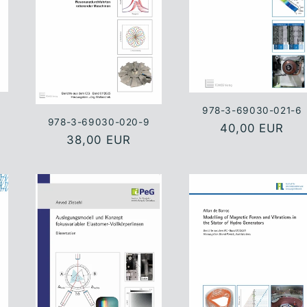
978-3-69030-021-6
978-3-69030-020-9
Normaler
40,00 EUR
Normaler
38,00 EUR
Preis
Preis