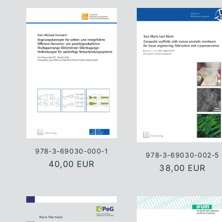
978-3-69030-000-1
978-3-69030-002-5
Normaler
40,00 EUR
Normaler
38,00 EUR
Preis
Preis