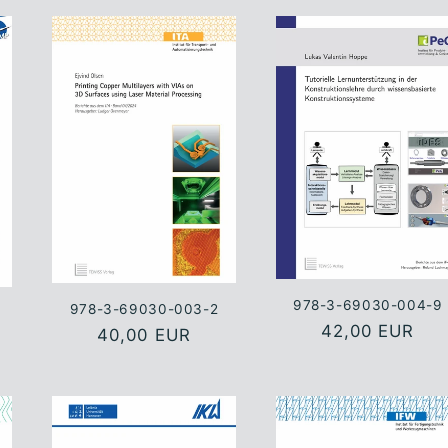
978-3-69030-004-9
978-3-69030-003-2
Normaler
42,00 EUR
Normaler
40,00 EUR
Preis
Preis