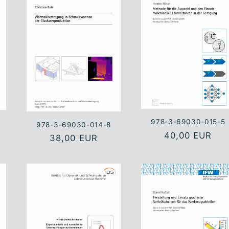
978-3-69030-015-5
978-3-69030-014-8
Normaler
40,00 EUR
Normaler
38,00 EUR
Preis
Preis