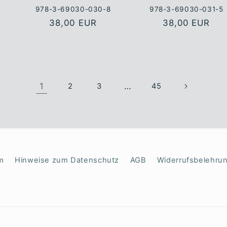
978-3-69030-030-8
978-3-69030-031-5
Normaler
38,00 EUR
Normaler
38,00 EUR
Preis
Preis
1
…
2
3
45
m
Hinweise zum Datenschutz
AGB
Widerrufsbelehru