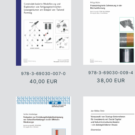
978-3-69030-009-4
978-3-69030-007-0
Normaler
38,00 EUR
Normaler
40,00 EUR
Preis
Preis