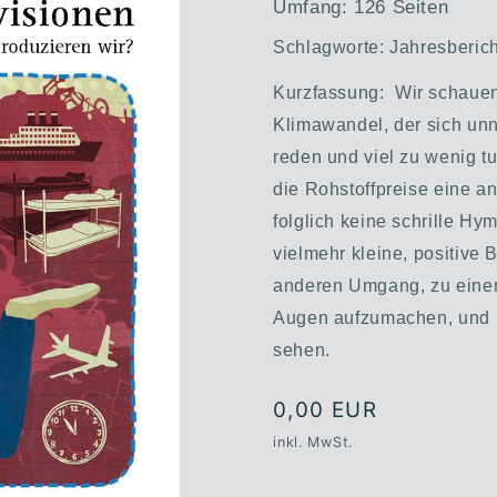
Umfang: 126 Seiten
Schlagworte: Jahresberich
Kurzfassung:
Wir schauen 
Klimawandel, der sich unn
reden und viel zu wenig 
die Rohstoffpreise eine a
folglich keine schrille Hy
vielmehr kleine, positive B
anderen Umgang, zu einer 
Augen aufzumachen, und i
sehen.
Normaler
0,00 EUR
Preis
inkl. MwSt.