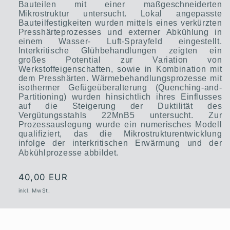
Bauteilen mit einer maßgeschneiderten
Mikrostruktur untersucht. Lokal angepasste
Bauteilfestigkeiten wurden mittels eines verkürzten
Presshärteprozesses und externer Abkühlung in
einem Wasser- Luft-Sprayfeld eingestellt.
Interkritische Glühbehandlungen zeigten ein
großes Potential zur Variation von
Werkstoffeigenschaften, sowie in Kombination mit
dem Presshärten. Wärmebehandlungsprozesse mit
isothermer Gefügeüberalterung (Quenching-and-
Partitioning) wurden hinsichtlich ihres Einflusses
auf die Steigerung der Duktilität des
Vergütungsstahls 22MnB5 untersucht. Zur
Prozessauslegung wurde ein numerisches Modell
qualifiziert, das die Mikrostrukturentwicklung
infolge der interkritischen Erwärmung und der
Abkühlprozesse abbildet.
Normaler
40,00 EUR
Preis
inkl. MwSt.