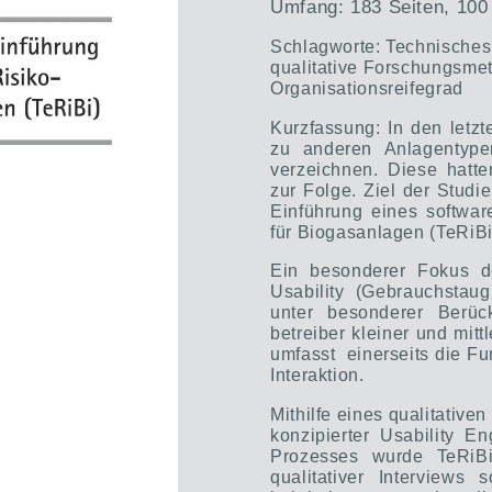
Umfang: 183 Seiten, 100
Schlagworte: Technische
qualitative Forschungsmet
Organisationsreifegrad
Kurzfassung: In den letz
zu anderen Anlagentype
verzeichnen. Diese hatt
zur Folge. Ziel der Studi
Einführung eines softwa
für Biogasanlagen (TeRiBi
Ein besonderer Fokus d
Usability (Gebrauchstaug
unter besonderer Berüc
betreiber kleiner und mit
umfasst
einerseits die F
Interaktion.
Mithilfe eines qualitativ
konzipierter Usability E
Prozesses wurde TeRiBi i
qualitativer Interviews 