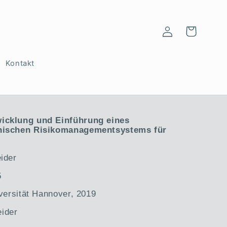
Einloggen
Warenkorb
Kontakt
icklung und Einführung eines
hnischen Risikomanagementsystems für
ider
5
iversität Hannover, 2019
ider