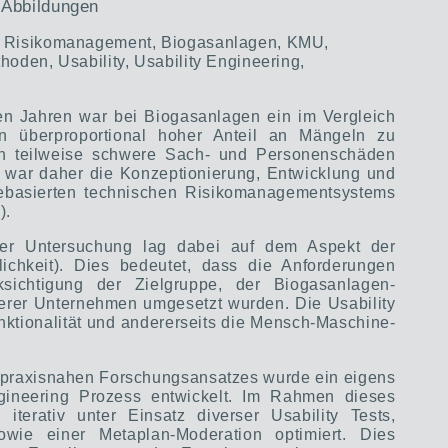
 Abbildungen
s Risikomanagement, Biogasanlagen, KMU,
hoden, Usability, Usability Engineering,
ten Jahren war bei Biogasanlagen ein im Vergleich
n überproportional hoher Anteil an Mängeln zu
en teilweise schwere Sach- und Personenschäden
e war daher die Konzeptionierung, Entwicklung und
rebasierten technischen Risikomanagementsystems
).
er Untersuchung lag dabei auf dem Aspekt der
lichkeit). Dies bedeutet, dass die Anforderungen
ksichtigung der Zielgruppe, der Biogasanlagen-
tlerer Unternehmen umgesetzt wurden. Die Usability
unktionalität und andererseits die Mensch-Maschine-
en praxisnahen Forschungsansatzes wurde ein eigens
ngineering Prozess entwickelt. Im Rahmen dieses
terativ unter Einsatz diverser Usability Tests,
sowie einer Metaplan-Moderation optimiert. Dies