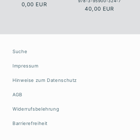
978-3-95900-324-7
Normaler
0,00 EUR
Normaler
40,00 EUR
Preis
Preis
Suche
Impressum
Hinweise zum Datenschutz
AGB
Widerrufsbelehrung
Barrierefreiheit