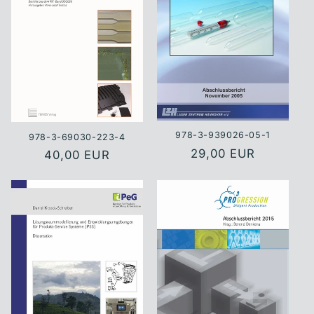
978-3-939026-05-1
978-3-69030-223-4
Normaler
29,00 EUR
Normaler
40,00 EUR
Preis
Preis